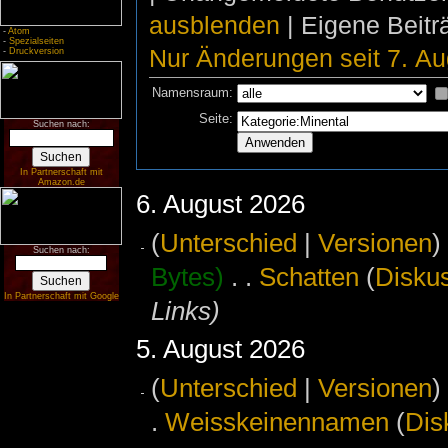
ausblenden
| Eigene Beit
-
Atom
-
Spezialseiten
Nur Änderungen seit 7. Au
-
Druckversion
Namensraum:
Seite:
Suchen nach:
In Partnerschaft mit
Amazon.de
6. August 2026
(
Unterschied
|
Versionen
)
Suchen nach:
Bytes)
‎
. .
‎
Schatten
(
Disku
In Partnerschaft mit Google
Links)
5. August 2026
(
Unterschied
|
Versionen
)
.
‎
Weisskeinennamen
(
Dis