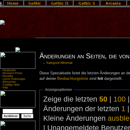
Änderungen an Seiten, die von 
←
Kategorie:Minental
-
Hauptseite
Diese Spezialseite listet die letzten Änderungen an de
-
Almanach-Portal
-
Aktuelles
auf deiner
Beobachtungsliste
sind
fett
dargestellt.
-
Letzte Änderungen
-
Mitmachen
-
Zufällige Seite
-
Hilfe
Anzeigeoptionen
Zeige die letzten
50
|
100
Änderungen der letzten
1
Kleine Änderungen
ausbl
| Unangemeldete Benutze