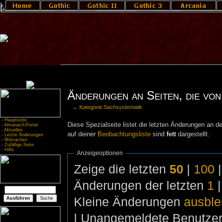
Änderungen an Seiten, die von
←
Kategorie:Sachsystematik
-
Hauptseite
Diese Spezialseite listet die letzten Änderungen an de
-
Almanach-Portal
-
Aktuelles
auf deiner
Beobachtungsliste
sind
fett
dargestellt.
-
Letzte Änderungen
-
Mitmachen
-
Zufällige Seite
-
Hilfe
Anzeigeoptionen
Zeige die letzten
50
|
100
Änderungen der letzten
1
Kleine Änderungen
ausbl
| Unangemeldete Benutze