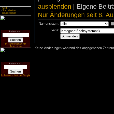
ausblenden
| Eigene Beit
-
Atom
-
Spezialseiten
Nur Änderungen seit 8. Au
-
Druckversion
Namensraum:
Seite:
Suchen nach:
In Partnerschaft mit
Amazon.de
Keine Änderungen während des angegebenen Zeitraums
Suchen nach:
In Partnerschaft mit Google