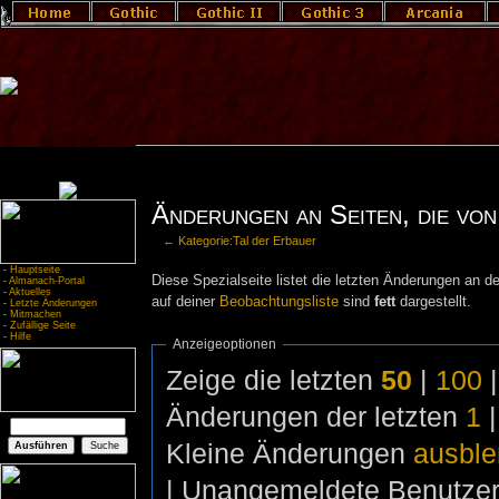
Änderungen an Seiten, die von
←
Kategorie:Tal der Erbauer
-
Hauptseite
Diese Spezialseite listet die letzten Änderungen an de
-
Almanach-Portal
-
Aktuelles
auf deiner
Beobachtungsliste
sind
fett
dargestellt.
-
Letzte Änderungen
-
Mitmachen
-
Zufällige Seite
-
Hilfe
Anzeigeoptionen
Zeige die letzten
50
|
100
Änderungen der letzten
1
Kleine Änderungen
ausbl
| Unangemeldete Benutze