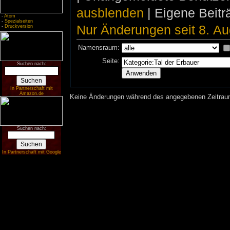
ausblenden
| Eigene Beit
-
Atom
-
Spezialseiten
Nur Änderungen seit 8. Au
-
Druckversion
Namensraum:
Seite:
Suchen nach:
In Partnerschaft mit
Amazon.de
Keine Änderungen während des angegebenen Zeitraums
Suchen nach:
In Partnerschaft mit Google