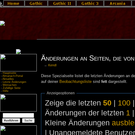
Änderungen an Seiten, die von 
←
Kendl
-
Hauptseite
Diese Spezialseite listet die letzten Änderungen an de
-
Almanach-Portal
-
Aktuelles
auf deiner
Beobachtungsliste
sind
fett
dargestellt.
-
Letzte Änderungen
-
Mitmachen
-
Zufällige Seite
-
Hilfe
Anzeigeoptionen
Zeige die letzten
50
|
100
Änderungen der letzten
1
Kleine Änderungen
ausbl
| Unangemeldete Benutze