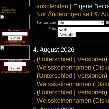
ausblenden
| Eigene Beit
-
Atom
-
Spezialseiten
Nur Änderungen seit 9. Au
-
Druckversion
Namensraum:
Seite:
Suchen nach:
In Partnerschaft mit
Amazon.de
4. August 2026
(
Unterschied
|
Versionen
)
Suchen nach:
Weisskeinennamen
(
Disk
In Partnerschaft mit Google
(
Unterschied
|
Versionen
)
Weisskeinennamen
(
Disk
(
Unterschied
|
Versionen
)
Weisskeinennamen
(
Disk