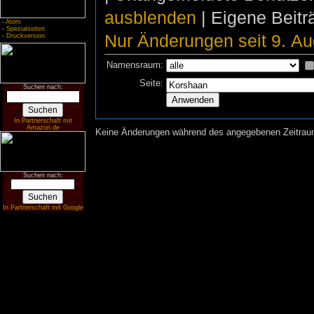
ausblenden
| Eigene Beit
-
Atom
-
Spezialseiten
Nur Änderungen seit 9. Au
-
Druckversion
Namensraum:
Seite:
Suchen nach:
In Partnerschaft mit
Amazon.de
Keine Änderungen während des angegebenen Zeitraums
Suchen nach:
In Partnerschaft mit Google