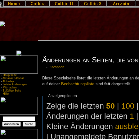
Änderungen an Seiten, die von
←
Korshaan
-
Hauptseite
Diese Spezialseite listet die letzten Änderungen an de
-
Almanach-Portal
-
Aktuelles
auf deiner
Beobachtungsliste
sind
fett
dargestellt.
-
Letzte Änderungen
-
Mitmachen
-
Zufällige Seite
-
Hilfe
Anzeigeoptionen
Zeige die letzten
50
|
100
Änderungen der letzten
1
Kleine Änderungen
ausbl
| Unangemeldete Benutze