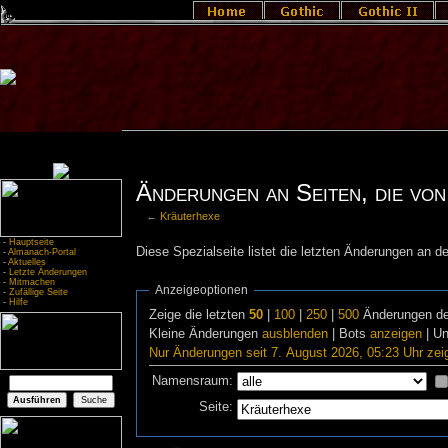
Änderungen an Seiten, die von
←
Kräuterhexe
-
Hauptseite
Diese Spezialseite listet die letzten Änderungen an de
-
Almanach-Portal
-
Aktuelles
-
Letzte Änderungen
-
Mitmachen
Anzeigeoptionen
-
Zufällige Seite
-
Hilfe
Zeige die letzten
50
|
100
|
250
|
500
Änderungen de
Kleine Änderungen
ausblenden
| Bots
anzeigen
| U
Nur Änderungen seit 7. August 2026, 05:23 Uhr zei
Namensraum:
Seite: