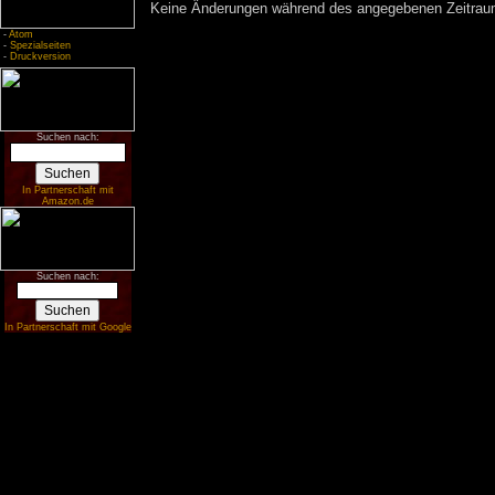
Keine Änderungen während des angegebenen Zeitraums
-
Atom
-
Spezialseiten
-
Druckversion
Suchen nach:
In Partnerschaft mit
Amazon.de
Suchen nach:
In Partnerschaft mit Google