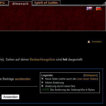
Anmelden
ie). Seiten auf deiner
Beobachtungsliste
sind
fett
dargestellt.
Legende:
[
Einklappen
]
N
ne Beiträge
ausblenden
Neue Seite (siehe auch die
Liste neuer Seiten
)
K
Kleine Änderung
B
Änderung durch einen Bot
(±123)
Die Änderung der Seitengröße in Bytes
n