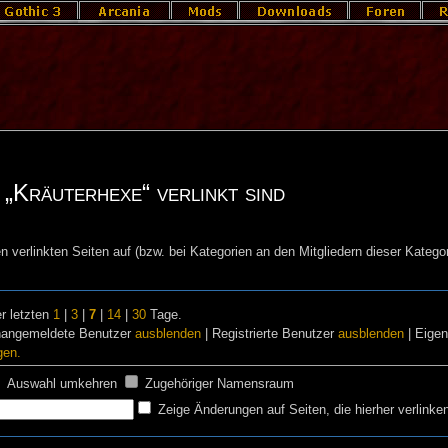
 „Kräuterhexe“ verlinkt sind
n verlinkten Seiten auf (bzw. bei Kategorien an den Mitgliedern dieser Kategor
r letzten
1
|
3
|
7
|
14
|
30
Tage.
nangemeldete Benutzer
ausblenden
| Registrierte Benutzer
ausblenden
| Eige
gen.
Auswahl umkehren
Zugehöriger Namensraum
Zeige Änderungen auf Seiten, die hierher verlinke