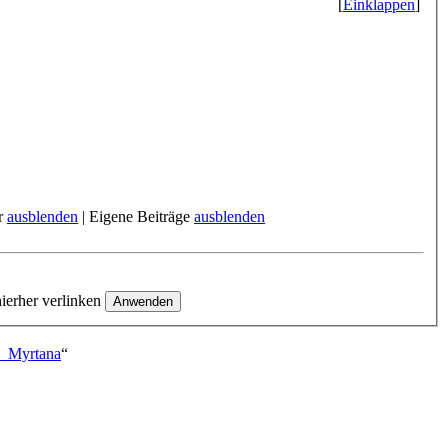
[
Einklappen
]
er
ausblenden
| Eigene Beiträge
ausblenden
ierher verlinken
n_Myrtana
“