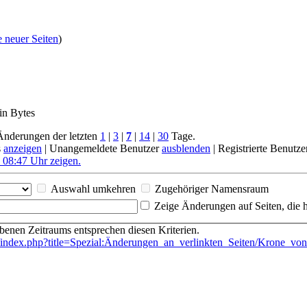
e neuer Seiten
)
in Bytes
nderungen der letzten
1
|
3
|
7
|
14
|
30
Tage.
s
anzeigen
| Unangemeldete Benutzer
ausblenden
| Registrierte Benutz
 08:47 Uhr zeigen.
Auswahl umkehren
Zugehöriger Namensraum
Zeige Änderungen auf Seiten, die h
nen Zeitraums entsprechen diesen Kriterien.
e/index.php?title=Spezial:Änderungen_an_verlinkten_Seiten/Krone_vo