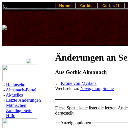
Änderungen an Sei
Aus Gothic Almanach
←
Krone von Myrtana
-
Hauptseite
Wechseln zu:
Navigation
,
Suche
-
Almanach-Portal
-
Aktuelles
-
Letzte Änderungen
-
Mitmachen
Diese Spezialseite listet die letzten Än
-
Zufällige Seite
dargestellt.
-
Hilfe
Anzeigeoptionen