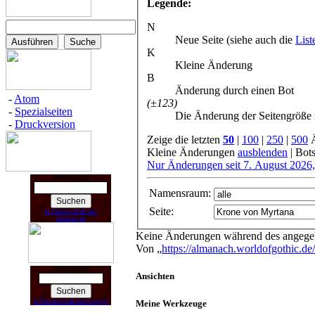
Legende:
N
Neue Seite (siehe auch die
List
K
Kleine Änderung
B
Änderung durch einen Bot
-
Atom
(±123)
-
Spezialseiten
Die Änderung der Seitengröße 
-
Druckversion
Zeige die letzten
50
|
100
|
250
|
500
Ä
Kleine Änderungen
ausblenden
| Bot
Nur Änderungen seit 7. August 2026,
Suchen nach:
Namensraum:
Seite:
In Partnerschaft mit
Amazon.de
Keine Änderungen während des angegebe
Von „
https://almanach.worldofgothic.d
Suchen nach:
Ansichten
Meine Werkzeuge
In Partnerschaft mit Google