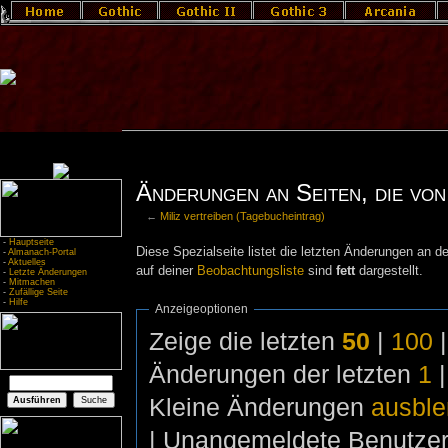
Änderungen an Seiten, die von 
←
Miliz vertreiben (Tagebucheintrag)
-
Hauptseite
Diese Spezialseite listet die letzten Änderungen an de
-
Almanach-Portal
-
Aktuelles
auf deiner
Beobachtungsliste
sind
fett
dargestellt.
-
Letzte Änderungen
-
Mitmachen
-
Zufällige Seite
-
Hilfe
Anzeigeoptionen
Zeige die letzten
50
|
100
Änderungen der letzten
1
Kleine Änderungen
ausbl
| Unangemeldete Benutze