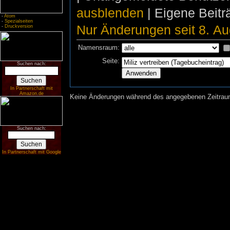
ausblenden
| Eigene Beit
-
Atom
-
Spezialseiten
Nur Änderungen seit 8. Au
-
Druckversion
Namensraum:
Seite:
Suchen nach:
In Partnerschaft mit
Amazon.de
Keine Änderungen während des angegebenen Zeitraums
Suchen nach:
In Partnerschaft mit Google