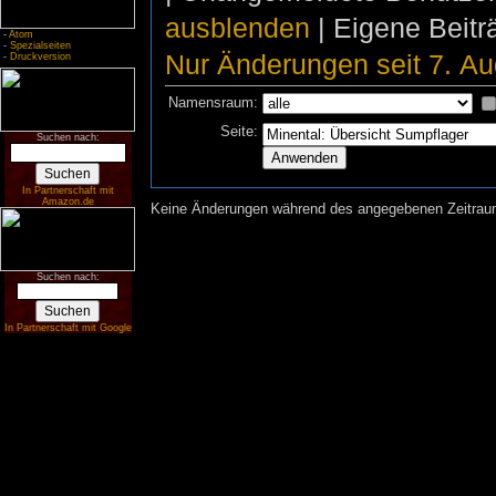
ausblenden
| Eigene Beit
-
Atom
-
Spezialseiten
Nur Änderungen seit 7. Au
-
Druckversion
Namensraum:
Seite:
Suchen nach:
In Partnerschaft mit
Amazon.de
Keine Änderungen während des angegebenen Zeitraums
Suchen nach:
In Partnerschaft mit Google