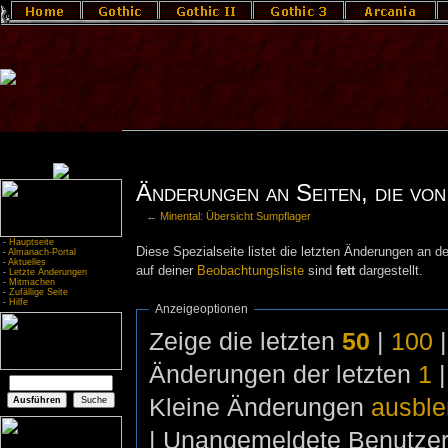
Änderungen an Seiten, die von
←
Minental: Übersicht Sumpflager
-
Hauptseite
Diese Spezialseite listet die letzten Änderungen an de
-
Almanach-Portal
-
Aktuelles
auf deiner
Beobachtungsliste
sind
fett
dargestellt.
-
Letzte Änderungen
-
Mitmachen
-
Zufällige Seite
-
Hilfe
Anzeigeoptionen
Zeige die letzten
50
|
100
Änderungen der letzten
1
Kleine Änderungen
ausbl
| Unangemeldete Benutze