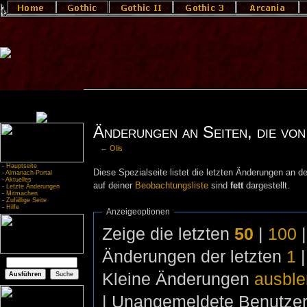
Änderungen an Seiten, die von 
←
Olis
-
Hauptseite
Diese Spezialseite listet die letzten Änderungen an de
-
Almanach-Portal
-
Aktuelles
auf deiner
Beobachtungsliste
sind
fett
dargestellt.
-
Letzte Änderungen
-
Mitmachen
-
Zufällige Seite
-
Hilfe
Anzeigeoptionen
Zeige die letzten
50
|
100
Änderungen der letzten
1
Kleine Änderungen
ausbl
| Unangemeldete Benutze