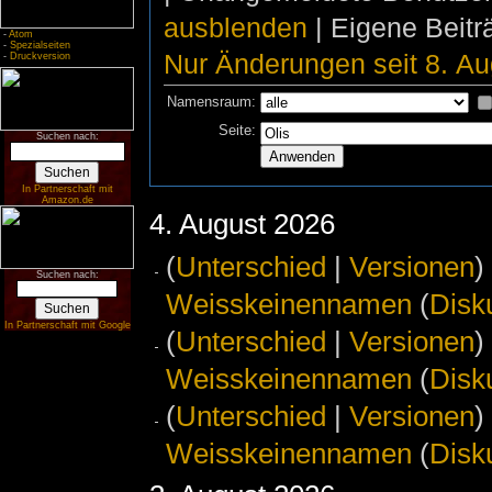
ausblenden
| Eigene Beit
-
Atom
-
Spezialseiten
Nur Änderungen seit 8. Au
-
Druckversion
Namensraum:
Seite:
Suchen nach:
In Partnerschaft mit
Amazon.de
4. August 2026
(
Unterschied
|
Versionen
)
Suchen nach:
Weisskeinennamen
(
Disk
In Partnerschaft mit Google
(
Unterschied
|
Versionen
)
Weisskeinennamen
(
Disk
(
Unterschied
|
Versionen
)
Weisskeinennamen
(
Disk