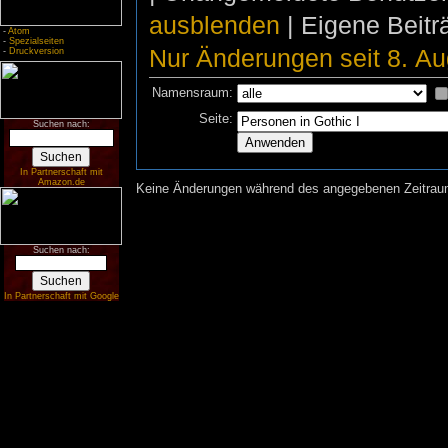
ausblenden
| Eigene Beit
-
Atom
-
Spezialseiten
Nur Änderungen seit 8. Au
-
Druckversion
Namensraum:
Seite:
Suchen nach:
In Partnerschaft mit
Amazon.de
Keine Änderungen während des angegebenen Zeitraums
Suchen nach:
In Partnerschaft mit Google