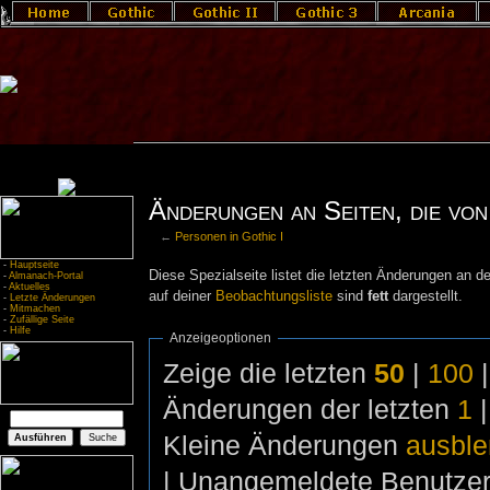
Änderungen an Seiten, die von 
←
Personen in Gothic I
-
Hauptseite
Diese Spezialseite listet die letzten Änderungen an de
-
Almanach-Portal
-
Aktuelles
auf deiner
Beobachtungsliste
sind
fett
dargestellt.
-
Letzte Änderungen
-
Mitmachen
-
Zufällige Seite
-
Hilfe
Anzeigeoptionen
Zeige die letzten
50
|
100
Änderungen der letzten
1
Kleine Änderungen
ausbl
| Unangemeldete Benutze