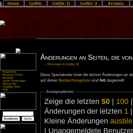
Änderungen an Seiten, die von 
←
Personen in Gothic III
-
Hauptseite
Diese Spezialseite listet die letzten Änderungen an de
-
Almanach-Portal
-
Aktuelles
auf deiner
Beobachtungsliste
sind
fett
dargestellt.
-
Letzte Änderungen
-
Mitmachen
-
Zufällige Seite
-
Hilfe
Anzeigeoptionen
Zeige die letzten
50
|
100
Änderungen der letzten
1
Kleine Änderungen
ausbl
| Unangemeldete Benutze