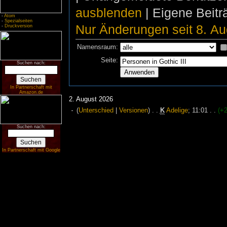
ausblenden
| Eigene Beit
-
Atom
-
Spezialseiten
Nur Änderungen seit 8. Au
-
Druckversion
Namensraum:
Seite:
Suchen nach:
In Partnerschaft mit
Amazon.de
2. August 2026
(
Unterschied
|
Versionen
)
. .
K
Adelige
‎;
11:01
. .
(+
Suchen nach:
In Partnerschaft mit Google