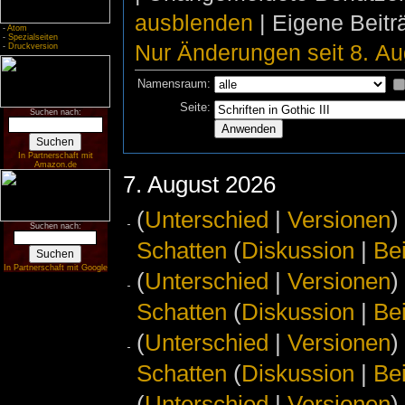
ausblenden
| Eigene Beit
-
Atom
-
Spezialseiten
Nur Änderungen seit 8. Au
-
Druckversion
Namensraum:
Seite:
Suchen nach:
In Partnerschaft mit
Amazon.de
7. August 2026
(
Unterschied
|
Versionen
)
Suchen nach:
Schatten
(
Diskussion
|
Be
In Partnerschaft mit Google
(
Unterschied
|
Versionen
)
Schatten
(
Diskussion
|
Be
(
Unterschied
|
Versionen
)
Schatten
(
Diskussion
|
Be
(
Unterschied
|
Versionen
)