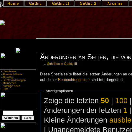
Änderungen an Seiten, die von 
←
Schriften in Gothic III
-
Hauptseite
Diese Spezialseite listet die letzten Änderungen an de
-
Almanach-Portal
-
Aktuelles
auf deiner
Beobachtungsliste
sind
fett
dargestellt.
-
Letzte Änderungen
-
Mitmachen
-
Zufällige Seite
-
Hilfe
Anzeigeoptionen
Zeige die letzten
50
|
100
Änderungen der letzten
1
Kleine Änderungen
ausbl
| Unangemeldete Benutze