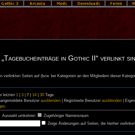
„Tagebucheinträge in Gothic II“ verlinkt si
n verlinkten Seiten auf (bzw. bei Kategorien an den Mitgliedern dieser Kategor
r letzten
1
|
3
|
7
|
14
|
30
Tage.
nangemeldete Benutzer
ausblenden
| Registrierte Benutzer
ausblenden
| Eige
gen.
Auswahl umkehren
Zugehöriger Namensraum
Zeige Änderungen auf Seiten, die hierher verlinke