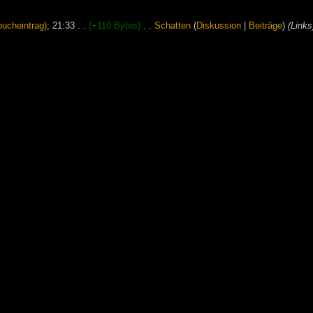
ucheintrag)
‎;
21:33
. .
(+110 Bytes)
‎
. .
‎
Schatten
(
Diskussion
|
Beiträge
)
‎
(Links