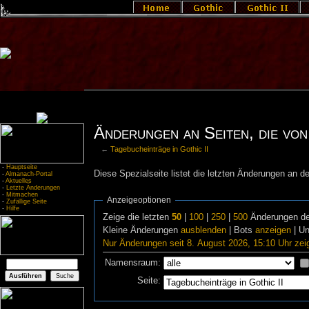
Änderungen an Seiten, die von 
←
Tagebucheinträge in Gothic II
-
Hauptseite
Diese Spezialseite listet die letzten Änderungen an de
-
Almanach-Portal
-
Aktuelles
-
Letzte Änderungen
-
Mitmachen
Anzeigeoptionen
-
Zufällige Seite
-
Hilfe
Zeige die letzten
50
|
100
|
250
|
500
Änderungen de
Kleine Änderungen
ausblenden
| Bots
anzeigen
| U
Nur Änderungen seit 8. August 2026, 15:10 Uhr zei
Namensraum:
Seite: