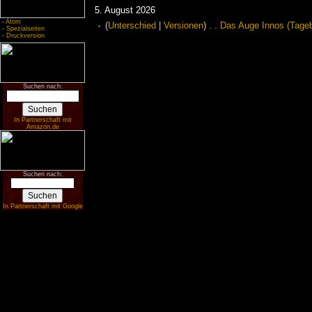
5. August 2026
-
Atom
(
Unterschied
|
Versionen
)
. .
Das Auge Innos (Tageb
-
Spezialseiten
-
Druckversion
Suchen nach:
In Partnerschaft mit
Amazon.de
Suchen nach:
In Partnerschaft mit Google