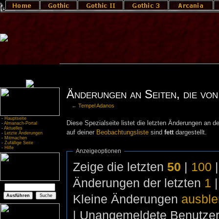
Änderungen an Seiten, die von
←
Tempel Adanos
-
Hauptseite
Diese Spezialseite listet die letzten Änderungen an de
-
Almanach-Portal
-
Aktuelles
auf deiner
Beobachtungsliste
sind
fett
dargestellt.
-
Letzte Änderungen
-
Mitmachen
-
Zufällige Seite
-
Hilfe
Anzeigeoptionen
Zeige die letzten
50
|
100
Änderungen der letzten
1
Kleine Änderungen
ausbl
| Unangemeldete Benutze