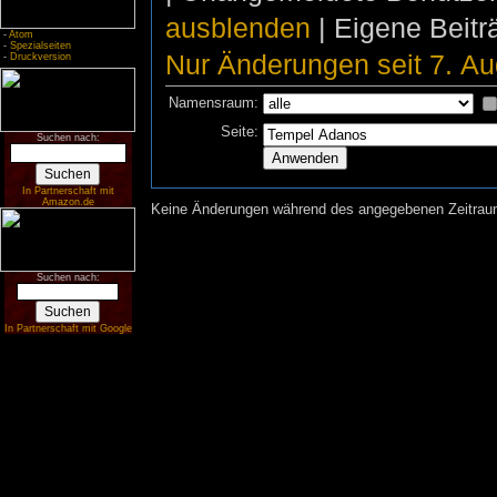
ausblenden
| Eigene Beit
-
Atom
-
Spezialseiten
Nur Änderungen seit 7. Au
-
Druckversion
Namensraum:
Seite:
Suchen nach:
In Partnerschaft mit
Amazon.de
Keine Änderungen während des angegebenen Zeitraums
Suchen nach:
In Partnerschaft mit Google