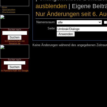
ausblenden
| Eigene Beit
-
Atom
-
Spezialseiten
Nur Änderungen seit 6. Au
-
Druckversion
Namensraum:
Seite:
Suchen nach:
In Partnerschaft mit
Amazon.de
Keine Änderungen während des angegebenen Zeitraums
Suchen nach:
In Partnerschaft mit Google