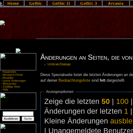
Änderungen an Seiten, die von
←
Umbrak/Dialoge
-
Hauptseite
Diese Spezialseite listet die letzten Änderungen an de
-
Almanach-Portal
-
Aktuelles
auf deiner
Beobachtungsliste
sind
fett
dargestellt.
-
Letzte Änderungen
-
Mitmachen
-
Zufällige Seite
-
Hilfe
Anzeigeoptionen
Zeige die letzten
50
|
100
Änderungen der letzten
1
Kleine Änderungen
ausbl
| Unangemeldete Benutze