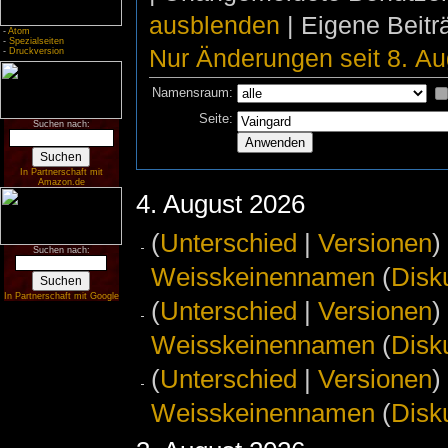
ausblenden
| Eigene Beit
-
Atom
-
Spezialseiten
Nur Änderungen seit 8. Au
-
Druckversion
Namensraum:
Seite:
Suchen nach:
In Partnerschaft mit
Amazon.de
4. August 2026
(
Unterschied
|
Versionen
)
Suchen nach:
Weisskeinennamen
(
Disk
In Partnerschaft mit Google
(
Unterschied
|
Versionen
)
Weisskeinennamen
(
Disk
(
Unterschied
|
Versionen
)
Weisskeinennamen
(
Disk