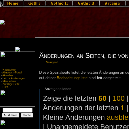
Änderungen an Seiten, die von 
←
Vaingard
-
Hauptseite
Diese Spezialseite listet die letzten Änderungen an de
-
Almanach-Portal
-
Aktuelles
auf deiner
Beobachtungsliste
sind
fett
dargestellt.
-
Letzte Änderungen
-
Mitmachen
-
Zufällige Seite
-
Hilfe
Anzeigeoptionen
Zeige die letzten
50
|
100
Änderungen der letzten
1
Kleine Änderungen
ausbl
| Unangemeldete Benutze