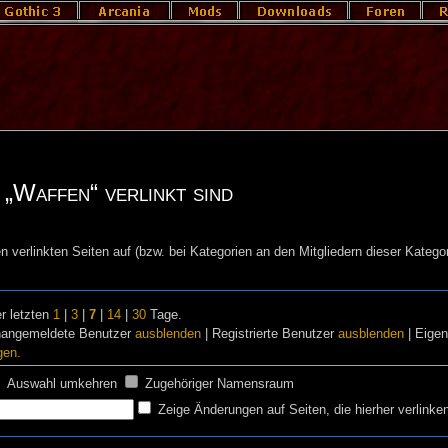
 „Waffen“ verlinkt sind
n verlinkten Seiten auf (bzw. bei Kategorien an den Mitgliedern dieser Kategor
r letzten
1
|
3
|
7
|
14
|
30
Tage.
nangemeldete Benutzer
ausblenden
| Registrierte Benutzer
ausblenden
| Eige
gen.
Auswahl umkehren
Zugehöriger Namensraum
Zeige Änderungen auf Seiten, die hierher verlinke