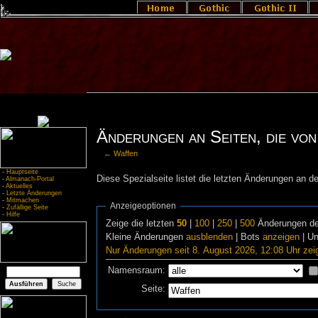
Änderungen an Seiten, die von
←
Waffen
-
Hauptseite
Diese Spezialseite listet die letzten Änderungen an de
-
Almanach-Portal
-
Aktuelles
-
Letzte Änderungen
-
Mitmachen
Anzeigeoptionen
-
Zufällige Seite
-
Hilfe
Zeige die letzten
50
|
100
|
250
|
500
Änderungen de
Kleine Änderungen
ausblenden
| Bots
anzeigen
| U
Nur Änderungen seit 8. August 2026, 12:08 Uhr zei
Namensraum:
Seite: