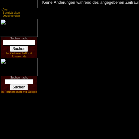
Keine Änderungen während des angegebenen Zeitraums
-
Atom
-
Spezialseiten
-
Druckversion
Suchen nach:
In Partnerschaft mit
Amazon.de
Suchen nach:
In Partnerschaft mit Google