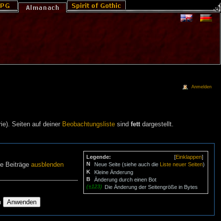
Anmelden
ie). Seiten auf deiner
Beobachtungsliste
sind
fett
dargestellt.
Legende:
[
Einklappen
]
N
ne Beiträge
ausblenden
Neue Seite (siehe auch die
Liste neuer Seiten
)
K
Kleine Änderung
B
Änderung durch einen Bot
(±123)
Die Änderung der Seitengröße in Bytes
n