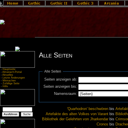
Alle Seiten
-
Hauptseite
Alle Seiten
-
Almanach-Portal
-
Aktuelles
-
Letzte Änderungen
Seiten anzeigen ab:
-
Mitmachen
-
Zufällige Seite
Seiten anzeigen bis:
-
Hilfe
Namensraum:
'Quarhodron' beschwören
bis
Artefak
Artefakte des alten Volkes von Varant
bis
Bibliot
Bibliothek der Gelehrten von Jharkendar
bis
Crimso
Cronos
bis
Drache