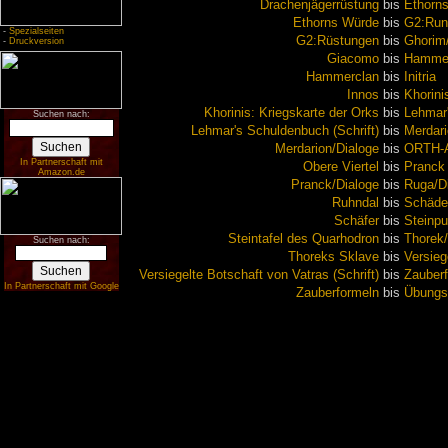
Drachenjägerrüstung
bis
Ethorn
Ethorns Würde
bis
G2:Run
-
Spezialseiten
G2:Rüstungen
bis
Ghorim
-
Druckversion
Giacomo
bis
Hammer
Hammerclan
bis
Initria
Innos
bis
Khorini
Khorinis: Kriegskarte der Orks
bis
Lehmar
Suchen nach:
Lehmar's Schuldenbuch (Schrift)
bis
Merdari
Merdarion/Dialoge
bis
ORTH-
In Partnerschaft mit
Obere Viertel
bis
Pranck
Amazon.de
Pranck/Dialoge
bis
Ruga/D
Ruhndal
bis
Schäde
Schäfer
bis
Steinp
Steintafel des Quarhodron
bis
Thorek/
Suchen nach:
Thoreks Sklave
bis
Versieg
Versiegelte Botschaft von Vatras (Schrift)
bis
Zauber
In Partnerschaft mit Google
Zauberformeln
bis
Übungsp