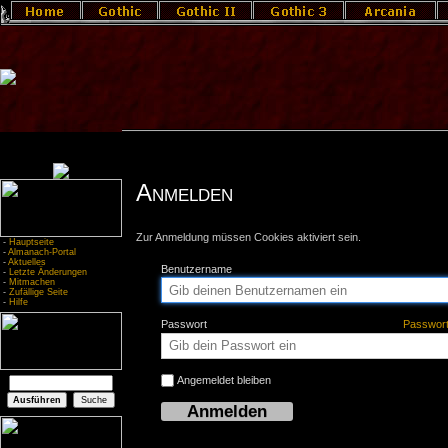
Anmelden
Zur Anmeldung müssen Cookies aktiviert sein.
-
Hauptseite
-
Almanach-Portal
-
Aktuelles
Benutzername
-
Letzte Änderungen
-
Mitmachen
-
Zufällige Seite
-
Hilfe
Passwort
Passwor
Angemeldet bleiben