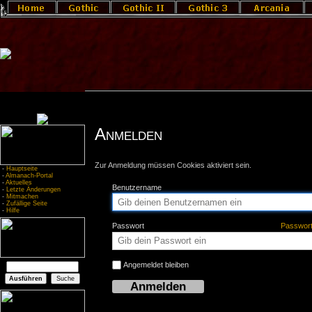
Anmelden
Zur Anmeldung müssen Cookies aktiviert sein.
-
Hauptseite
-
Almanach-Portal
-
Aktuelles
Benutzername
-
Letzte Änderungen
-
Mitmachen
-
Zufällige Seite
-
Hilfe
Passwort
Passwor
Angemeldet bleiben