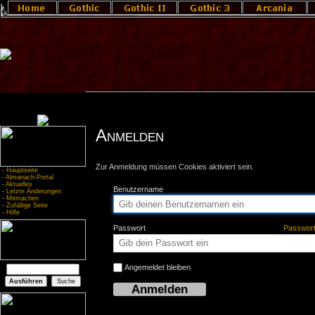
Anmelden
Zur Anmeldung müssen Cookies aktiviert sein.
-
Hauptseite
-
Almanach-Portal
-
Aktuelles
Benutzername
-
Letzte Änderungen
-
Mitmachen
-
Zufällige Seite
-
Hilfe
Passwort
Passwor
Angemeldet bleiben