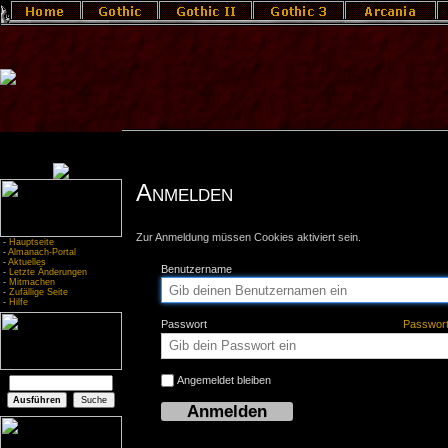
Anmelden
Zur Anmeldung müssen Cookies aktiviert sein.
-
Hauptseite
-
Almanach-Portal
-
Aktuelles
Benutzername
-
Letzte Änderungen
-
Mitmachen
-
Zufällige Seite
-
Hilfe
Passwort
Passwor
Angemeldet bleiben