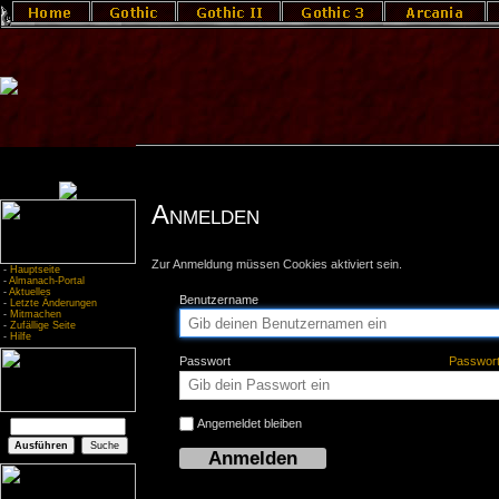
Anmelden
Zur Anmeldung müssen Cookies aktiviert sein.
-
Hauptseite
-
Almanach-Portal
-
Aktuelles
Benutzername
-
Letzte Änderungen
-
Mitmachen
-
Zufällige Seite
-
Hilfe
Passwort
Passwor
Angemeldet bleiben