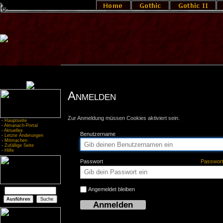
Anmelden
Zur Anmeldung müssen Cookies aktiviert sein.
-
Hauptseite
-
Almanach-Portal
-
Aktuelles
Benutzername
-
Letzte Änderungen
-
Mitmachen
-
Zufällige Seite
-
Hilfe
Passwort
Passwor
Angemeldet bleiben