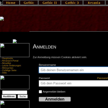
Anmelden
Zur Anmeldung müssen Cookies aktiviert sein.
-
Hauptseite
-
Almanach-Portal
-
Aktuelles
Benutzername
-
Letzte Änderungen
-
Mitmachen
-
Zufällige Seite
-
Hilfe
Passwort
Passwor
Angemeldet bleiben