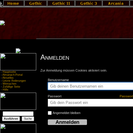
Anmelden
Zur Anmeldung müssen Cookies aktiviert sein.
-
Hauptseite
-
Almanach-Portal
-
Aktuelles
Benutzername
-
Letzte Änderungen
-
Mitmachen
-
Zufällige Seite
-
Hilfe
Passwort
Passwor
Angemeldet bleiben