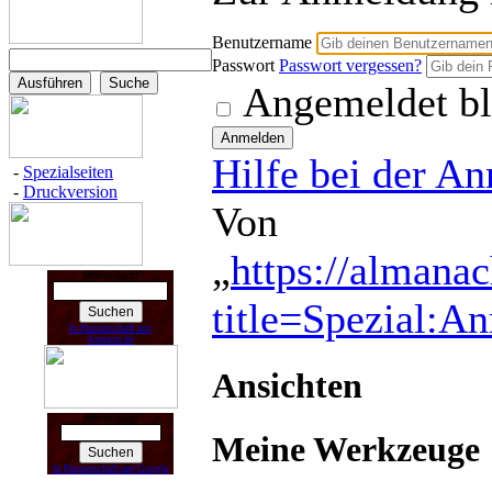
Benutzername
Passwort
Passwort vergessen?
Angemeldet bl
Hilfe bei der A
-
Spezialseiten
-
Druckversion
Von
„
https://almana
Suchen nach:
title=Spezial:A
In Partnerschaft mit
Amazon.de
Ansichten
Suchen nach:
Meine Werkzeuge
In Partnerschaft mit Google