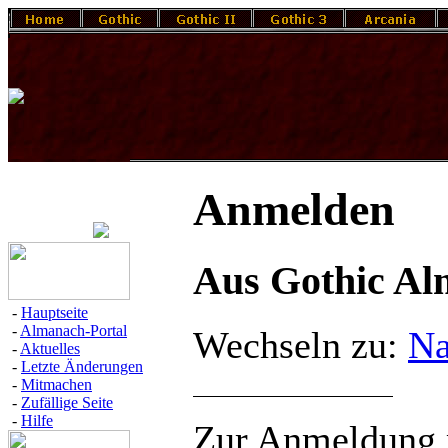
Anmelden
Aus Gothic A
-
Hauptseite
-
Almanach-Portal
Wechseln zu:
Na
-
Aktuelles
-
Letzte Änderungen
-
Mitmachen
-
Zufällige Seite
-
Hilfe
Zur Anmeldung m