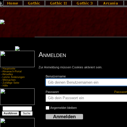
Anmelden
Zur Anmeldung müssen Cookies aktiviert sein.
-
Hauptseite
-
Almanach-Portal
-
Aktuelles
Benutzername
-
Letzte Änderungen
-
Mitmachen
-
Zufällige Seite
-
Hilfe
Passwort
Passwor
Angemeldet bleiben