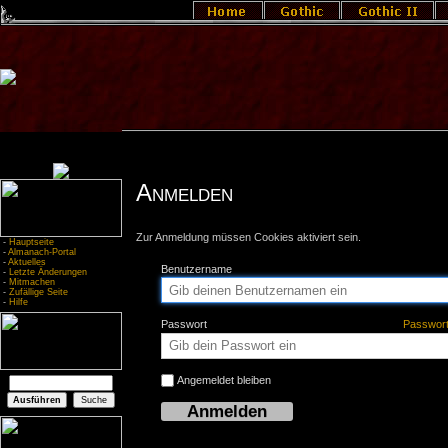
Anmelden
Zur Anmeldung müssen Cookies aktiviert sein.
-
Hauptseite
-
Almanach-Portal
-
Aktuelles
Benutzername
-
Letzte Änderungen
-
Mitmachen
-
Zufällige Seite
-
Hilfe
Passwort
Passwor
Angemeldet bleiben