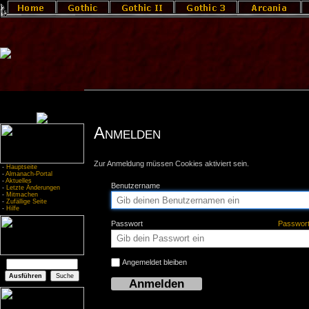
Anmelden
Zur Anmeldung müssen Cookies aktiviert sein.
-
Hauptseite
-
Almanach-Portal
-
Aktuelles
Benutzername
-
Letzte Änderungen
-
Mitmachen
-
Zufällige Seite
-
Hilfe
Passwort
Passwor
Angemeldet bleiben