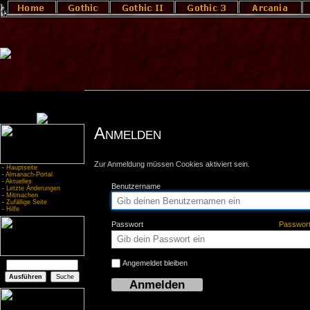
Anmelden
Zur Anmeldung müssen Cookies aktiviert sein.
-
Hauptseite
-
Almanach-Portal
-
Aktuelles
Benutzername
-
Letzte Änderungen
-
Mitmachen
-
Zufällige Seite
-
Hilfe
Passwort
Passwor
Angemeldet bleiben