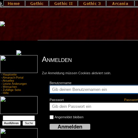
Anmelden
Zur Anmeldung müssen Cookies aktiviert sein.
-
Hauptseite
-
Almanach-Portal
-
Aktuelles
Benutzername
-
Letzte Änderungen
-
Mitmachen
-
Zufällige Seite
-
Hilfe
Passwort
Passwor
Angemeldet bleiben