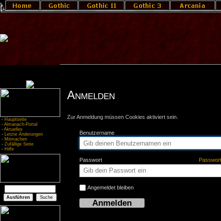
Anmelden
Zur Anmeldung müssen Cookies aktiviert sein.
-
Hauptseite
-
Almanach-Portal
-
Aktuelles
Benutzername
-
Letzte Änderungen
-
Mitmachen
-
Zufällige Seite
-
Hilfe
Passwort
Passwor
Angemeldet bleiben