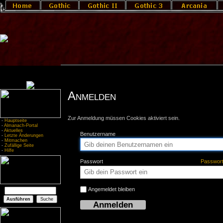
Anmelden
Zur Anmeldung müssen Cookies aktiviert sein.
-
Hauptseite
-
Almanach-Portal
-
Aktuelles
Benutzername
-
Letzte Änderungen
-
Mitmachen
-
Zufällige Seite
-
Hilfe
Passwort
Passwor
Angemeldet bleiben