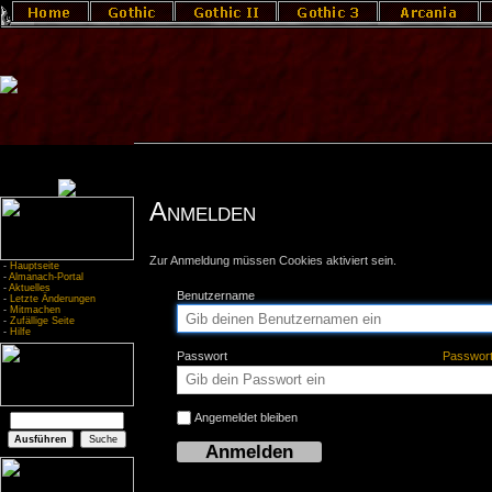
Anmelden
Zur Anmeldung müssen Cookies aktiviert sein.
-
Hauptseite
-
Almanach-Portal
-
Aktuelles
Benutzername
-
Letzte Änderungen
-
Mitmachen
-
Zufällige Seite
-
Hilfe
Passwort
Passwor
Angemeldet bleiben