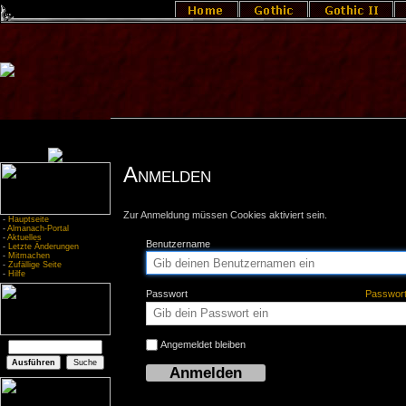
Anmelden
Zur Anmeldung müssen Cookies aktiviert sein.
-
Hauptseite
-
Almanach-Portal
-
Aktuelles
Benutzername
-
Letzte Änderungen
-
Mitmachen
-
Zufällige Seite
-
Hilfe
Passwort
Passwor
Angemeldet bleiben