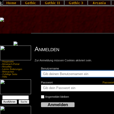
Anmelden
Zur Anmeldung müssen Cookies aktiviert sein.
-
Hauptseite
-
Almanach-Portal
-
Aktuelles
Benutzername
-
Letzte Änderungen
-
Mitmachen
-
Zufällige Seite
-
Hilfe
Passwort
Passwor
Angemeldet bleiben