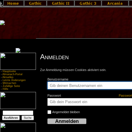
Anmelden
Zur Anmeldung müssen Cookies aktiviert sein.
-
Hauptseite
-
Almanach-Portal
-
Aktuelles
Benutzername
-
Letzte Änderungen
-
Mitmachen
-
Zufällige Seite
-
Hilfe
Passwort
Passwor
Angemeldet bleiben