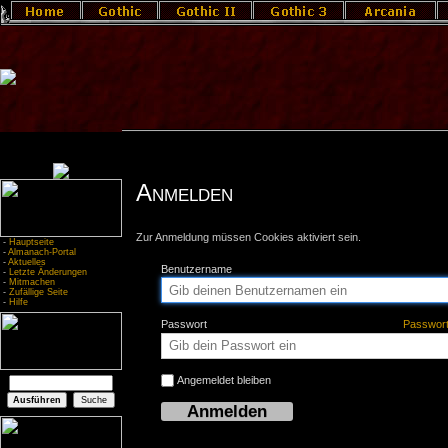
Anmelden
Zur Anmeldung müssen Cookies aktiviert sein.
-
Hauptseite
-
Almanach-Portal
-
Aktuelles
Benutzername
-
Letzte Änderungen
-
Mitmachen
-
Zufällige Seite
-
Hilfe
Passwort
Passwor
Angemeldet bleiben