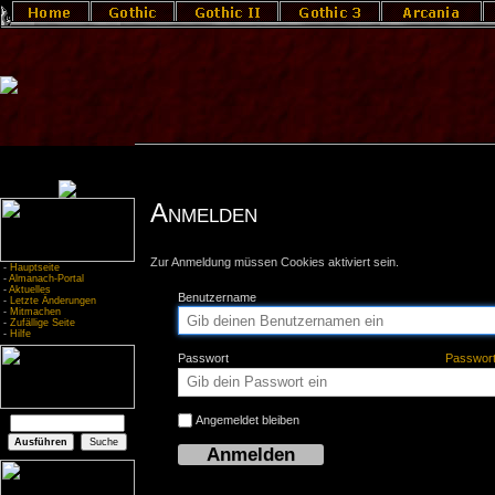
Anmelden
Zur Anmeldung müssen Cookies aktiviert sein.
-
Hauptseite
-
Almanach-Portal
-
Aktuelles
Benutzername
-
Letzte Änderungen
-
Mitmachen
-
Zufällige Seite
-
Hilfe
Passwort
Passwor
Angemeldet bleiben