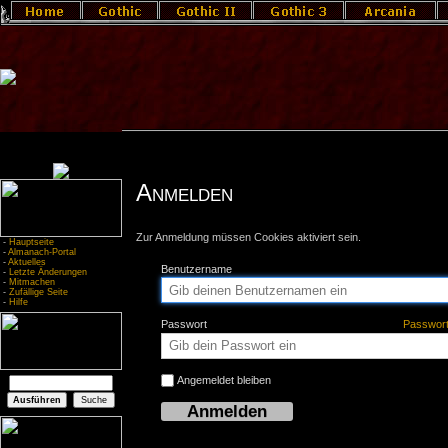
Anmelden
Zur Anmeldung müssen Cookies aktiviert sein.
-
Hauptseite
-
Almanach-Portal
-
Aktuelles
Benutzername
-
Letzte Änderungen
-
Mitmachen
-
Zufällige Seite
-
Hilfe
Passwort
Passwor
Angemeldet bleiben