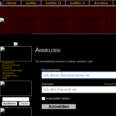
Anmelden
Zur Anmeldung müssen Cookies aktiviert sein.
-
Hauptseite
-
Almanach-Portal
-
Aktuelles
Benutzername
-
Letzte Änderungen
-
Mitmachen
-
Zufällige Seite
-
Hilfe
Passwort
Passwor
Angemeldet bleiben