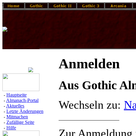
Anmelden
Aus Gothic A
-
Hauptseite
-
Almanach-Portal
Wechseln zu:
Na
-
Aktuelles
-
Letzte Änderungen
-
Mitmachen
-
Zufällige Seite
-
Hilfe
Zur Anmeldung m