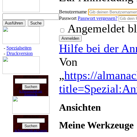
Benutzername
Passwort
Passwort vergessen?
Angemeldet bl
Hilfe bei der A
-
Spezialseiten
-
Druckversion
Von
„
https://almana
Suchen nach:
title=Spezial:A
In Partnerschaft mit
Amazon.de
Ansichten
Suchen nach:
Meine Werkzeuge
In Partnerschaft mit Google