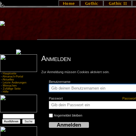
Anmelden
Zur Anmeldung müssen Cookies aktiviert sein.
-
Hauptseite
-
Almanach-Portal
-
Aktuelles
Benutzername
-
Letzte Änderungen
-
Mitmachen
-
Zufällige Seite
-
Hilfe
Passwort
Passwor
Angemeldet bleiben