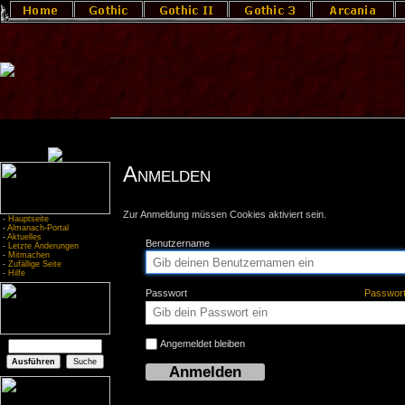
Anmelden
Zur Anmeldung müssen Cookies aktiviert sein.
-
Hauptseite
-
Almanach-Portal
-
Aktuelles
Benutzername
-
Letzte Änderungen
-
Mitmachen
-
Zufällige Seite
-
Hilfe
Passwort
Passwor
Angemeldet bleiben