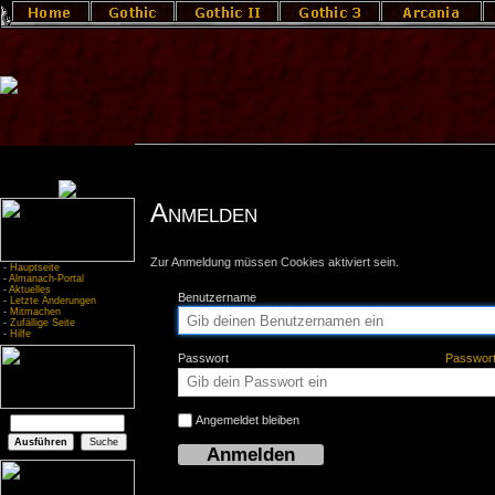
Anmelden
Zur Anmeldung müssen Cookies aktiviert sein.
-
Hauptseite
-
Almanach-Portal
-
Aktuelles
Benutzername
-
Letzte Änderungen
-
Mitmachen
-
Zufällige Seite
-
Hilfe
Passwort
Passwor
Angemeldet bleiben