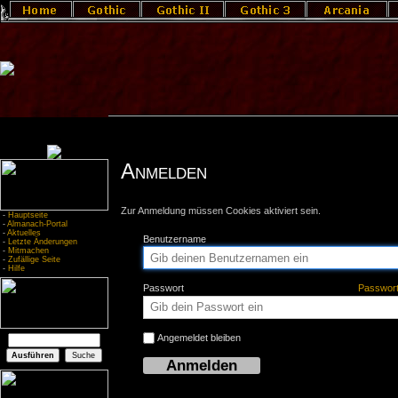
Anmelden
Zur Anmeldung müssen Cookies aktiviert sein.
-
Hauptseite
-
Almanach-Portal
-
Aktuelles
Benutzername
-
Letzte Änderungen
-
Mitmachen
-
Zufällige Seite
-
Hilfe
Passwort
Passwor
Angemeldet bleiben