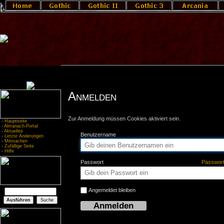
Anmelden
Zur Anmeldung müssen Cookies aktiviert sein.
-
Hauptseite
-
Almanach-Portal
-
Aktuelles
Benutzername
-
Letzte Änderungen
-
Mitmachen
-
Zufällige Seite
-
Hilfe
Passwort
Passwor
Angemeldet bleiben