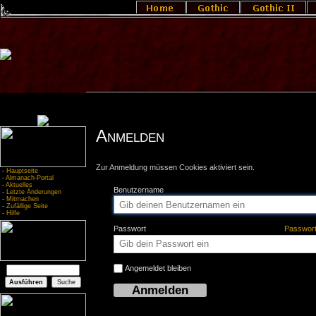
Anmelden
Zur Anmeldung müssen Cookies aktiviert sein.
-
Hauptseite
-
Almanach-Portal
-
Aktuelles
Benutzername
-
Letzte Änderungen
-
Mitmachen
-
Zufällige Seite
-
Hilfe
Passwort
Passwor
Angemeldet bleiben